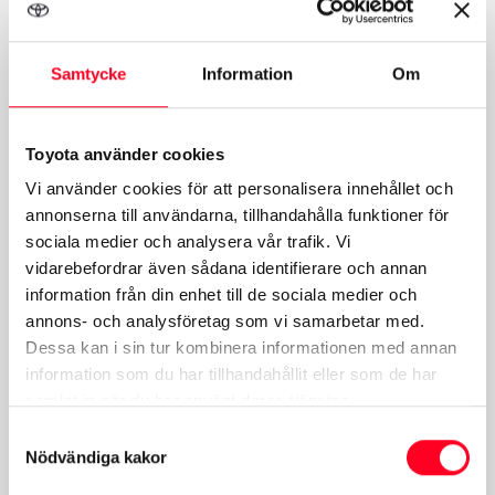
Skadecenter
Samtycke
Information
Om
Mån-Fre:
07:00-17:00
Lunchstängt Mån-Tor:
12:00-12:40
Toyota använder cookies
Lunchstängt Fre-Fre:
12:00-13:00
Vi använder cookies för att personalisera innehållet och
Lör-Sön:
Stängt
annonserna till användarna, tillhandahålla funktioner för
sociala medier och analysera vår trafik. Vi
vidarebefordrar även sådana identifierare och annan
information från din enhet till de sociala medier och
annons- och analysföretag som vi samarbetar med.
Reservdelar/Tillbehör
Dessa kan i sin tur kombinera informationen med annan
information som du har tillhandahållit eller som de har
Mån-Fre:
07:00-16:00
samlat in när du har använt deras tjänster.
Lör-Sön:
Stängt
Samtyckesval
Nödvändiga kakor