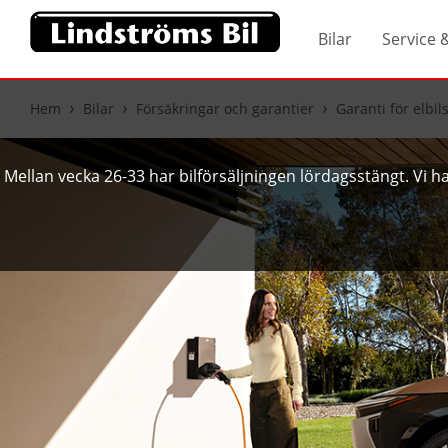
Bilar
Service 
Hem
Bilar
Försäkringar och garantier
Garanti för elbil
Mellan vecka 26-33 har bilförsäljningen lördagsstängt. Vi har