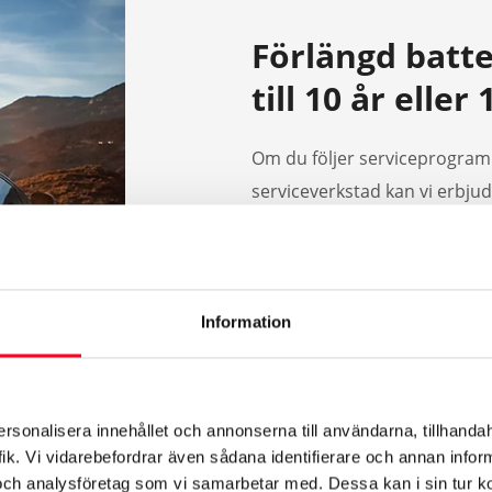
Förlängd batte
till 10 år elle
Om du följer serviceprogram
serviceverkstad kan vi erbjud
Förlängningen omfattar alla f
vilket även innefattar om EV-
understiga 70%.
Information
Den förlängda EV-batterigaran
km, beroende på vilket som int
8-års EV-batterigaranti löper u
km, beroende på vilket som in
ersonalisera innehållet och annonserna till användarna, tillhandah
ik. Vi vidarebefordrar även sådana identifierare och annan informa
och analysföretag som vi samarbetar med. Dessa kan i sin tur 