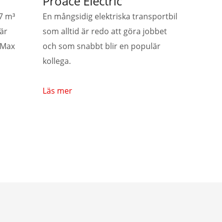
Proace Electric
17 m³
En mångsidig elektriska transportbil
är
som alltid är redo att göra jobbet
e Max
och som snabbt blir en populär
kollega.
Läs mer