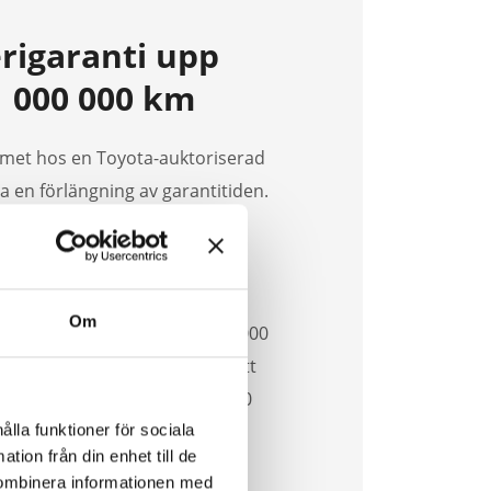
rigaranti upp
r 1 000 000 km
met hos en Toyota-auktoriserad
a en förlängning av garantitiden.
unktionsfel på EV-batteriet,
batteriets kapacitet skulle
Om
tin gäller från 8 år eller 160 000
räffar först. Alltså från det att
t, upp till 10 år eller 1 000 000
träffar först.
ålla funktioner för sociala
tion från din enhet till de
kombinera informationen med