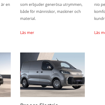
 är en
som erbjuder generösa utrymmen,
nio p
både för människor, maskiner och
komfo
material.
kundr
Läs mer
Läs m