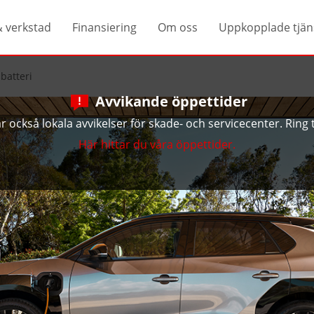
& verkstad
Finansiering
Om oss
Uppkopplade tjän
sbatteri
Avvikande öppettider
 också lokala avvikelser för skade- och servicecenter. Ring ti
Här hittar du våra öppettider.