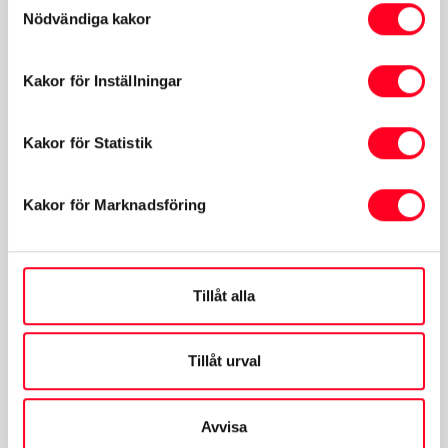
Nödvändiga kakor
Däckcenter
Kakor för Inställningar
Mån-Fre:
07:00-16:00
Lunchstängt Mån-Fre:
12:30-13:15
Kakor för Statistik
Lör-Sön:
Stängt
Kakor för Marknadsföring
Hyrbilar
Tillåt alla
Mån-Fre:
07:00-17:00
Lör-Sön:
Stängt
Tillåt urval
Avvisa