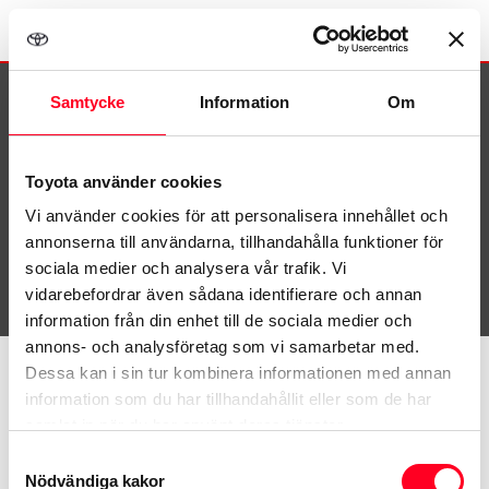
×
Samtycke
Information
Om
Avvikande öppettider
Mellan vecka 26-33 har bilförsäljningen lördagsstängt. Vi
Toyota använder cookies
har också lokala avvikelser för skade- och servicecenter.
©
2026
Toyota
Vi använder cookies för att personalisera innehållet och
Ring till din lokala verkstad för att vara säker på när vi har
annonserna till användarna, tillhandahålla funktioner för
öppet.
Här hittar du våra öppettider.
sociala medier och analysera vår trafik. Vi
Kontakta oss
vidarebefordrar även sådana identifierare och annan
information från din enhet till de sociala medier och
Toyota.se
annons- och analysföretag som vi samarbetar med.
Dessa kan i sin tur kombinera informationen med annan
MyToyota
information som du har tillhandahållit eller som de har
samlat in när du har använt deras tjänster.
Samtycke
Samtyckesval
Återkallelser
Nödvändiga kakor