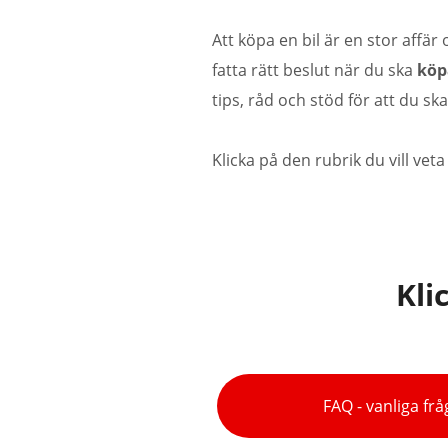
Att köpa en bil är en stor affär
o
fat
ta rätt beslut när du ska
köp
tips, råd och stöd för att
du ska
Klicka på den rubrik du vill veta
Kli
FAQ - vanliga frå