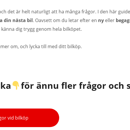
ch det är helt naturligt att ha många frågor
. I den här guide
a din nästa bil
. Oavsett
om du
letar efter en
ny
eller
begag
 känna dig trygg genom hela bilköpet
.
 mer om, och lycka till med ditt bilköp.
cka
för ännu fler frågor och 
gor vid bilköp