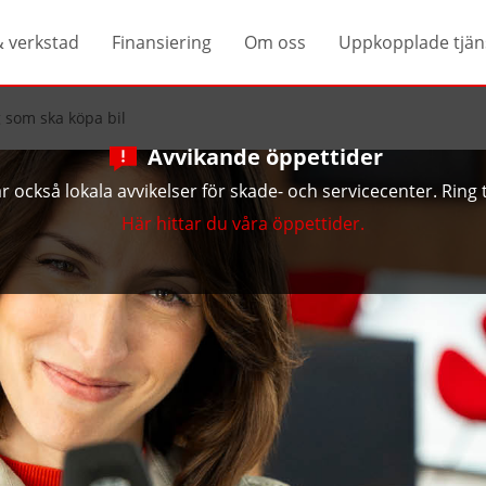
& verkstad
Finansiering
Om oss
Uppkopplade tjän
g som ska köpa bil
Avvikande öppettider
 också lokala avvikelser för skade- och servicecenter. Ring ti
Här hittar du våra öppettider.