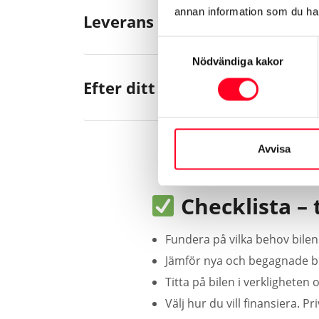
annan information som du har 
Leverans – dags att köra hem 
Samtyckesval
Nödvändiga kakor
Efter ditt bilköp
Avvisa
Checklista – 
Fundera på vilka behov bilen 
Jämför nya och begagnade bil
Titta på bilen i verklighete
Välj hur du vill finansiera. Pri