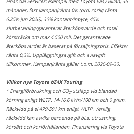
Financial Services: exempel med Toyota Easy Billån, 36
månader, fast kampanjränta 0% (ord. rörlig ränta
6,25% jun 2026), 30% kontant/inbyte, 45%
slutbetalning/garanterat återköpsvärde och total
körsträcka om max 4.500 mil. Det garanterade
återköpsvärdet är baserat på försäljningspris. Effektiv
ränta 0,3%. Uppläggningsavgift och aviavgift
tillkommer. Kampanjränta gäller t.o.m. 2026-09-30.
Villkor nya Toyota bZ4X Touring
* Energiförbrukning och CO
-utsläpp vid blandad
2
körning enligt WLTP: 14-16,6 kWh/100 km och 0 g/km.
Räckvidd på el 479-591 km enligt WLTP. Verklig
räckvidd kan avvika beroende på bl.a. utrustning,
körsätt och körförhållanden.
Finansiering via Toyota