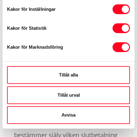
Kakor för Inställningar
Kakor för Statistik
Kakor för Marknadsföring
Tillåt alla
Tillåt urval
Behåll bilen
Avvisa
Gör en slutbetalning och behåll bilen
efter kontraktstidens slut. Du
bestämmer själv vilken slutbetalning