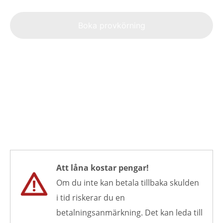
Alte
Boka provkörning
Att låna kostar pengar!
Om du inte kan betala tillbaka skulden
i tid riskerar du en
betalningsanmärkning. Det kan leda till