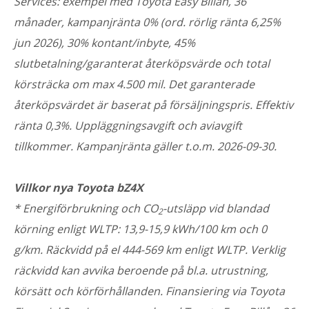
Services: exempel med Toyota Easy Billån, 36
månader, kampanjränta 0% (ord. rörlig ränta 6,25%
jun 2026), 30% kontant/inbyte, 45%
slutbetalning/garanterat återköpsvärde och total
körsträcka om max 4.500 mil. Det garanterade
återköpsvärdet är baserat på försäljningspris. Effektiv
ränta 0,3%. Uppläggningsavgift och aviavgift
tillkommer. Kampanjränta gäller t.o.m. 2026-09-30.
Villkor nya Toyota bZ4X
* Energiförbrukning och CO
-utsläpp vid blandad
2
körning enligt WLTP: 13,9-15,9 kWh/100 km och 0
g/km. Räckvidd på el 444-569 km enligt WLTP. Verklig
räckvidd kan avvika beroende på bl.a. utrustning,
körsätt och körförhållanden. Finansiering via Toyota