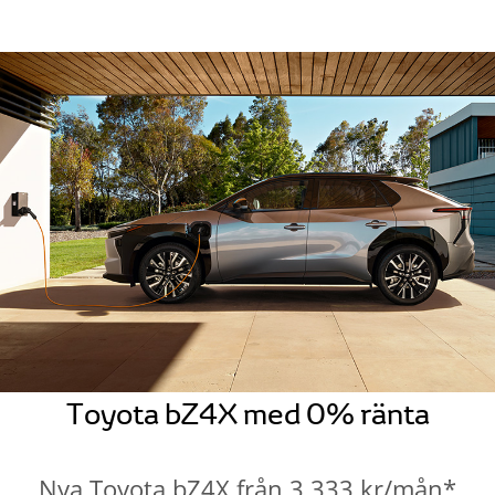
Toyota bZ4X med 0% ränta
Nya Toyota bZ4X från 3.333 kr/mån*