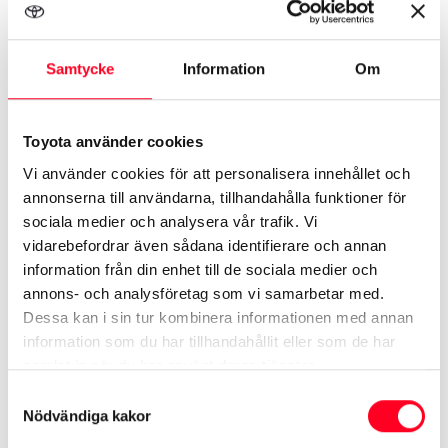
Så fungerar Easy Billån
efter avtalstiden
Samtycke
Information
Om
Toyota använder cookies
Vi använder cookies för att personalisera innehållet och
annonserna till användarna, tillhandahålla funktioner för
Byt till ny bil
sociala medier och analysera vår trafik. Vi
vidarebefordrar även sådana identifierare och annan
Byt till ny bil vid kontraktstidens slut.
information från din enhet till de sociala medier och
Utnyttja eventuellt överskott till att
annons- och analysföretag som vi samarbetar med.
Dessa kan i sin tur kombinera informationen med annan
finansiera kontantinsatsen på den nya
information som du har tillhandahållit eller som de har
bilen. Det garanterade återköpsvärdet
samlat in när du har använt deras tjänster.
ger ett tryggt andrahandsvärde.
Samtyckesval
Nödvändiga kakor