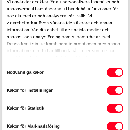
Vi använder cookies för att personalisera innehållet och
annonserna till användarna, tillhandahålla funktioner för
sociala medier och analysera vår trafik. Vi
vidarebefordrar även sådana identifierare och annan
4.
information från din enhet till de sociala medier och
annons- och analysföretag som vi samarbetar med.
Välj sedan hur du vill betala prenumerationen,
Dessa kan i sin tur kombinera informationen med annan
månadsvis, årligen, eller på en 4-årsperiod. Gå
information som du har tillhandahållit eller som de har
vidare till
Checkout
.
samlat in när du har använt deras tjänster.
Samtyckesval
Nödvändiga kakor
Kakor för Inställningar
5.
Kakor för Statistik
Acceptera användarvillkoren och
sekretessmedelandet. Bekräfta adress eller
Kakor för Marknadsföring
ange en ny, välj kort att betala med och gå