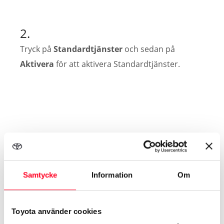
2.
Tryck på
Standardtjänster
och sedan på
Aktivera
för att aktivera Standardtjänster.
3.
I listan över tillgängliga tjänster, tryck på
Samtycke
Information
Om
Fjärrstyrda Tjänster
och sedan på
Aktivera
för
att aktivera fjärrstyrda tjänster.
Toyota använder cookies