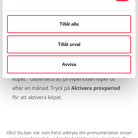
vidare till betalning.
Tillåt alla
Tillåt urval
6.
Avvisa
På checkout-sidan ser du uppgifterna kring
köpet. Observera att provperioden löper ut
efter en månad. Tryck på
Aktivera provperiod
för att aktivera köpet.
Obs! Du kan när som helst avbryta din prenumeration innan