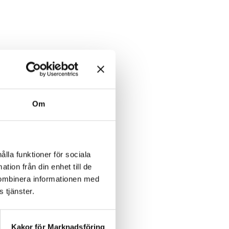
Om
ålla funktioner för sociala
tion från din enhet till de
kombinera informationen med
 i många avseenden den
 tjänster.
 företag och enskilda
Kakor för Marknadsföring