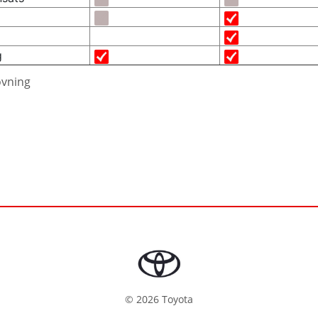
g
övning
©
2026
Toyota