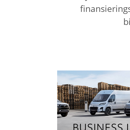
finansiering
b