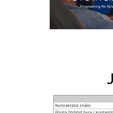
Kontraktstid (mån)
Första förhöjd hyra / kontanti