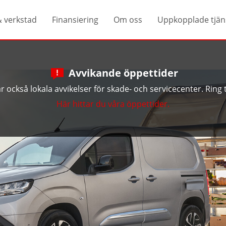
& verkstad
Finansiering
Om oss
Uppkopplade tjän
Avvikande öppettider
 också lokala avvikelser för skade- och servicecenter. Ring ti
Här hittar du våra öppettider.