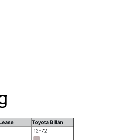
g
 Lease
Toyota Billån
12–72