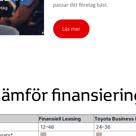
passar ditt företag bäst.
Läs mer
Jämför finansierin
Finansiell Leasing
Toyota Business
12–48
24–36
nsats*