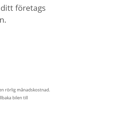
ditt företags
n.
l en rörlig månadskostnad.
baka bilen till