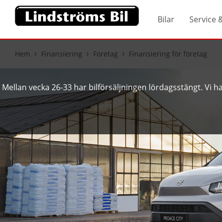
Bilar
Service 
Hem
Finansiering
Företag
Finansiering för företag
Mellan vecka 26-33 har bilförsäljningen lördagsstängt. Vi har