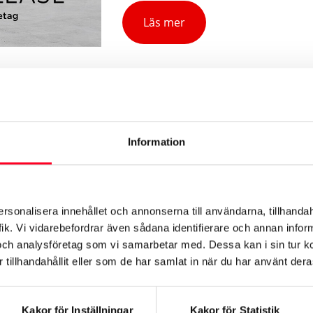
Läs mer
Information
Finansiell Leasing
ersonalisera innehållet och annonserna till användarna, tillhandah
ik. Vi vidarebefordrar även sådana identifierare och annan informa
och analysföretag som vi samarbetar med. Dessa kan i sin tur 
Leasing är en av de vanligaste och
tillhandahållit eller som de har samlat in när du har använt deras
lämpligaste finansiella lösningen för
näringsidkare.
Kakor för Inställningar
Kakor för Statistik