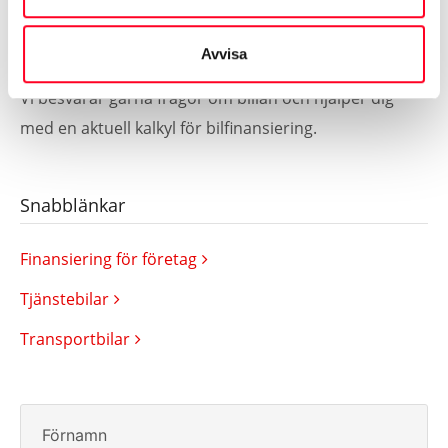
Kontakta oss för mer
information
Avvisa
Vi besvarar gärna frågor om billån och hjälper dig
med en aktuell kalkyl för bilfinansiering.
Snabblänkar
Finansiering för företag
Tjänstebilar
Transportbilar
Förnamn