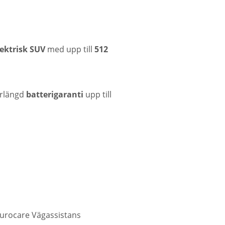
lektrisk SUV
med upp till
512
örlängd
batterigaranti
upp till
 Eurocare Vägassistans