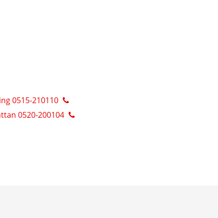
ing 0515-210110
ättan 0520-200104