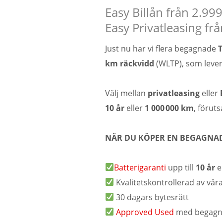
Easy Billån från 2.9
Easy Privatleasing fr
Just nu har vi flera begagnade
km räckvidd
(WLTP), som lever
Välj mellan
privatleasing
eller
10 år
eller
1 000 000 km
, föruts
NÄR DU KÖPER EN BEGAGNA
Batterigaranti
upp till
10 år
e
Kvalitetskontrollerad av våra
30 dagars bytesrätt
Approved Used
med begagn