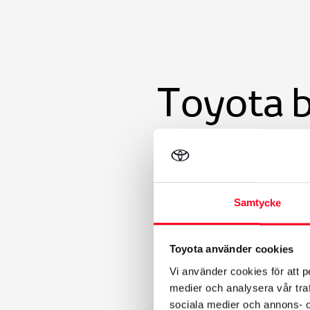
Toyota 
Easy Billån fr
Garanterat återköpsvärde
Samtycke
Förmånlig månadskostna
Välj själv kontantinstats f
Toyota använder cookies
Vi använder cookies för att p
medier och analysera vår traf
Easy Privatlea
sociala medier och annons- 