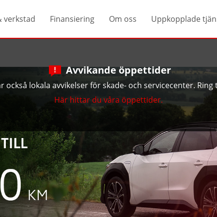
& verkstad
Finansiering
Om oss
Uppkopplade tjän
Avvikande öppettider
 också lokala avvikelser för skade- och servicecenter. Ring ti
Här hittar du våra öppettider.