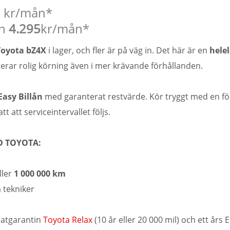
99 kr/mån*
ån
4.295
kr/mån*
Toyota bZ4X
i lager, och fler är på väg in. Det här är en
hele
erar rolig körning även i mer krävande förhållanden.
Easy Billån
med garanterat restvärde. Kör tryggt med en f
att att serviceintervallet följs.
D TOYOTA:
ller
1 000 000 km
 tekniker
atgarantin
Toyota Relax
(10 år eller 20 000 mil) och ett års