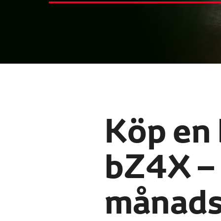
Köp en
bZ4X – t
månads