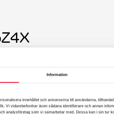
bZ4X
ån
2.999
kr/mån*
Information
d
rån 20%
ersonalisera innehållet och annonserna till användarna, tillhandah
ik. Vi vidarebefordrar även sådana identifierare och annan informa
sing från
och analysföretag som vi samarbetar med. Dessa kan i sin tur 