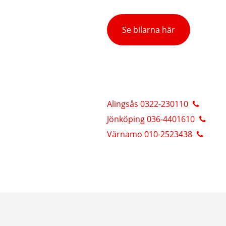
Se bilarna här
Alingsås 0322-230110
Jönköping 036-4401610
Värnamo 010-2523438