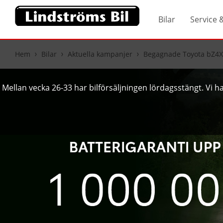
Bilar
Service 
Hem
Bilar
Aktuella kampanjer
Begagnade Toyota bZ4X
Mellan vecka 26-33 har bilförsäljningen lördagsstängt. Vi har