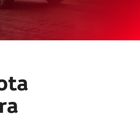
ota
bra