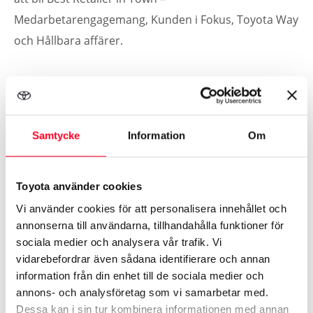
Medarbetarengagemang, Kunden i Fokus, Toyota Way
och Hållbara affärer.
– Jag är oerhört stolt över vad vi har åstadkommit
som grupp sedan vi flyttade in i våra nya lokaler och
att vårt målmedvetna arbete burit frukt, säger
Samtycke
Information
Om
platschef Daniel Carlgren.
Toyota använder cookies
Ichiban 2021 till Skövde
Vi använder cookies för att personalisera innehållet och
annonserna till användarna, tillhandahålla funktioner för
sociala medier och analysera vår trafik. Vi
Det prestigefulla priset Ichiban delas varje år ut till
vidarebefordrar även sådana identifierare och annan
Sveriges bästa Toyota-återförsäljare. I år är den
information från din enhet till de sociala medier och
återförsäljaren Lindströms Bil i Skövde. Det är vi
annons- och analysföretag som vi samarbetar med.
Dessa kan i sin tur kombinera informationen med annan