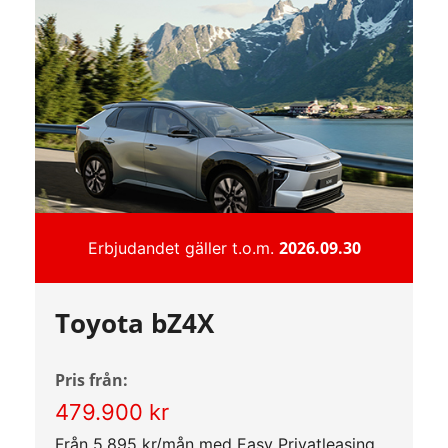
2026.09.30
Erbjudandet gäller t.o.m.
Toyota bZ4X
Pris från:
479.900 kr
Från 5.895 kr/mån med Easy Privatleasing