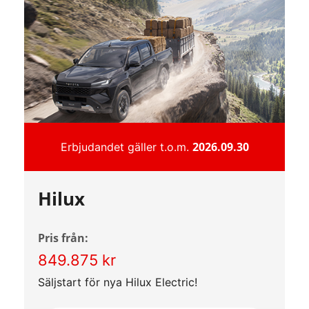
2026.09.30
Erbjudandet gäller t.o.m.
Hilux
Pris från:
849.875 kr
Säljstart för nya Hilux Electric!