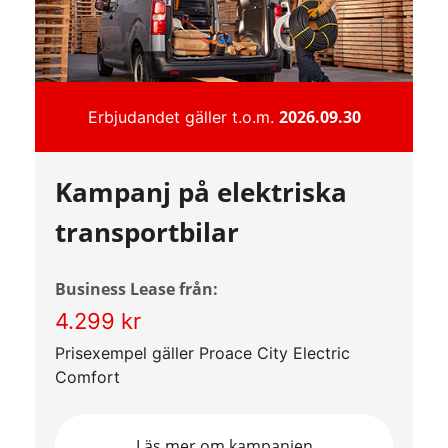
2026.09.30
Erbjudandet gäller t.o.m.
Kampanj på elektriska
transportbilar
Business Lease från:
4.299 kr
Prisexempel gäller Proace City Electric
Comfort
Läs mer om kampanjen