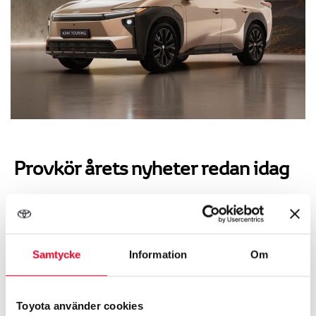
Provkör årets nyheter redan idag
Oavsett om du vill ha en hybrid, laddhybrid eller elbil
finns det nya modeller från Toyota att provköra hos
Samtycke
Information
Om
oss på Lindströms Bil. Är du intresserad av en
hybridbil finns både nya
Aygo X
och
RAV4 Hybrid
.
RAV4 finns också som
Laddhybrid
. En av våra mest
Toyota använder cookies