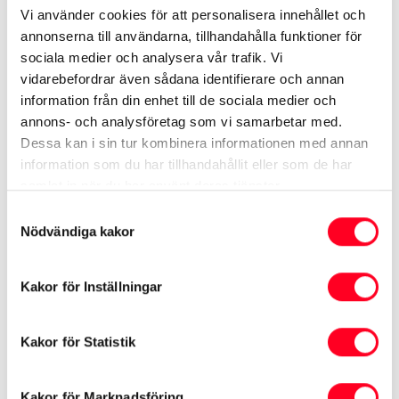
populära modeller som uppdaterats både exteriört
Vi använder cookies för att personalisera innehållet och
och interiört.
annonserna till användarna, tillhandahålla funktioner för
sociala medier och analysera vår trafik. Vi
vidarebefordrar även sådana identifierare och annan
Är du mer intresserad av 100% el finns elbilarna
information från din enhet till de sociala medier och
Toyota C-HR+
,
Toyota bZ4X
och
Toyota bZ4X Touring
annons- och analysföretag som vi samarbetar med.
på plats. Välkommen till oss för att provköra och
Dessa kan i sin tur kombinera informationen med annan
jämföra tre olika elbilar med mycket körglädje.
information som du har tillhandahållit eller som de har
samlat in när du har använt deras tjänster.
Samtyckesval
Nödvändiga kakor
Toyota RAV4
Kakor för Inställningar
Kakor för Statistik
Kakor för Marknadsföring