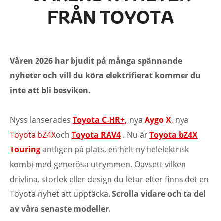
FRÅN TOYOTA
Våren 2026 har bjudit på många spännande
nyheter och vill du köra elektrifierat kommer du
inte att bli besviken.
Nyss lanserades
Toyota C‑HR+,
nya
Aygo X
, nya
Toyota bZ4X
och
Toyota RAV4
. Nu är
Toyota bZ4X
Touring
äntligen på plats, en helt ny helelektrisk
kombi med generösa utrymmen. Oavsett vilken
drivlina, storlek eller design du letar efter finns det en
Toyota‑nyhet att upptäcka.
Scrolla vidare och ta del
av våra senaste modeller.