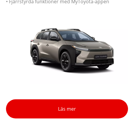
• Fjärrstyrda funktioner med MyToyota-appen
Läs mer