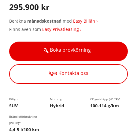
295.900 kr
Beräkna
månadskostnad
med
Easy Billån ›
Finns även som
Easy Privatleasing ›
Boka provkörning
Kontakta oss
Biltyp
Motortyp
CO
-utsläpp (WLTP)*
2
SUV
Hybrid
100-114 g/km
Bränsleförbrukning
(WLTP)*
4,4-5 l/100 km