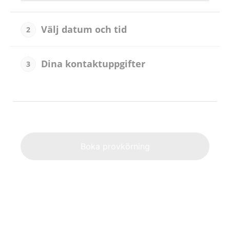
Välj datum och tid
2
Dina kontaktuppgifter
3
Alternat
Boka provkörning