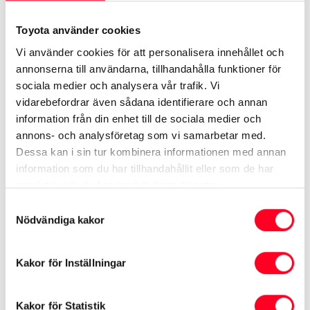
Toyota använder cookies
Se specifikationer ›
Vi använder cookies för att personalisera innehållet och
Se kampanj på Yaris Cross ›
annonserna till användarna, tillhandahålla funktioner för
sociala medier och analysera vår trafik. Vi
Begagnade Yaris Cross ›
vidarebefordrar även sådana identifierare och annan
information från din enhet till de sociala medier och
annons- och analysföretag som vi samarbetar med.
Se mer på Toyota.se
Dessa kan i sin tur kombinera informationen med annan
information som du har tillhandahållit eller som de har
Yaris Cross Hybrid
samlat in när du har använt deras tjänster.
Samtyckesval
Nödvändiga kakor
Kakor för Inställningar
* Värden enligt nya testcykeln WLTP som gäller för förbrukning och
koldioxid (CO
) vid blandad körning. Denna deklaration är främst avsedd
2
för jämförelse mellan olika bilmodeller. Bränsleförbrukning och koldioxid
Kakor för Statistik