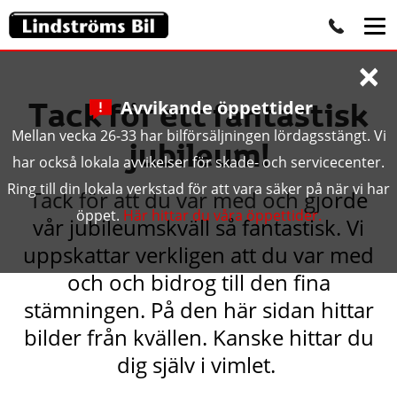
×
Tack för ett fantastisk
Avvikande öppettider
Mellan vecka 26-33 har bilförsäljningen lördagsstängt. Vi
jubileum!
har också lokala avvikelser för skade- och servicecenter.
Ring till din lokala verkstad för att vara säker på när vi har
Tack för att du var med och gj
orde
öppet.
Här hittar du våra öppettider.
vår jubileumskväll så fantastisk. Vi
uppskattar verkligen att du var med
och och bidrog till den fina
stämningen. På den här sidan hittar
bilder från kvällen. Kanske hittar du
dig själv i vimlet.