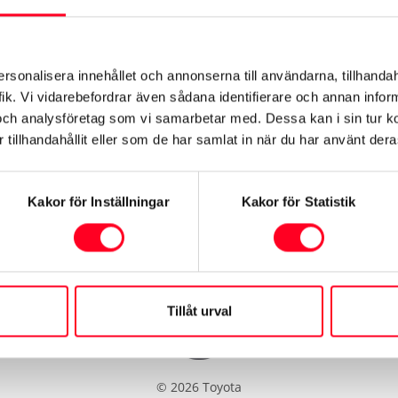
kontaktar dig inom kort.
ersonalisera innehållet och annonserna till användarna, tillhandah
Ett bekräftelsemejl har skick
ik. Vi vidarebefordrar även sådana identifierare och annan informa
och analysföretag som vi samarbetar med. Dessa kan i sin tur 
postadress du angav.
tillhandahållit eller som de har samlat in när du har använt deras
Kakor för Inställningar
Kakor för Statistik
Tillåt urval
©
2026
Toyota