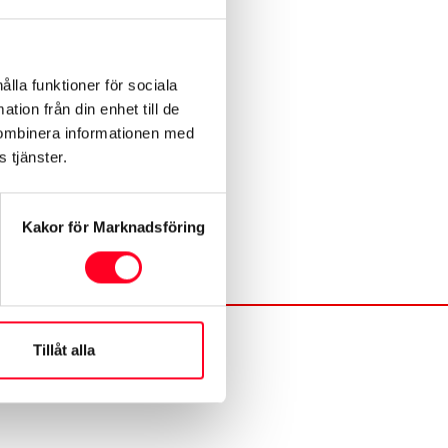
ålla funktioner för sociala
ats till den e-
tion från din enhet till de
kombinera informationen med
 tjänster.
Kakor för Marknadsföring
Tillåt alla