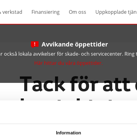
& verkstad
Finansiering
Om oss
Uppkopplade tjän
Avvikande öppettider
 också lokala avvikelser för skade- och servicecenter. Ring ti
Här hittar du våra öppettider.
Tack för att
kontaktat o
Vi har nu mottagit dina kon
Information