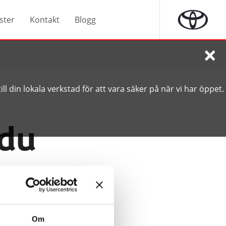
ster
Kontakt
Blogg
×
ll din lokala verkstad för att vara säker på när vi har öppet.
 du
ss
taktuppgifter. Vi
Om